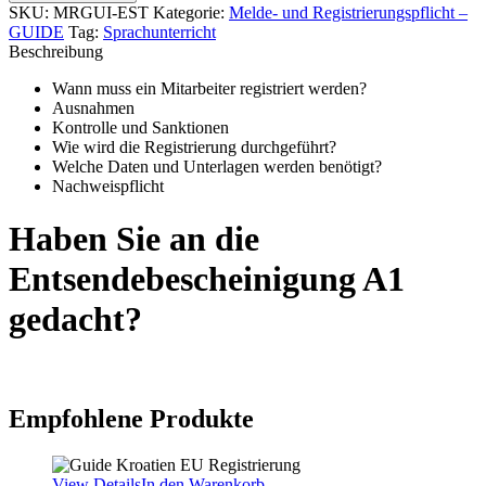
und
SKU:
MRGUI-EST
Kategorie:
Melde- und Registrierungspflicht –
Registrierungspflicht
GUIDE
Tag:
Sprachunterricht
(GUIDE)
Beschreibung
–
Estland
Wann muss ein Mitarbeiter registriert werden?
Menge
Ausnahmen
Kontrolle und Sanktionen
Wie wird die Registrierung durchgeführt?
Welche Daten und Unterlagen werden benötigt?
Nachweispflicht
Haben Sie an die
Entsendebescheinigung A1
gedacht?
Empfohlene Produkte
View Details
In den Warenkorb