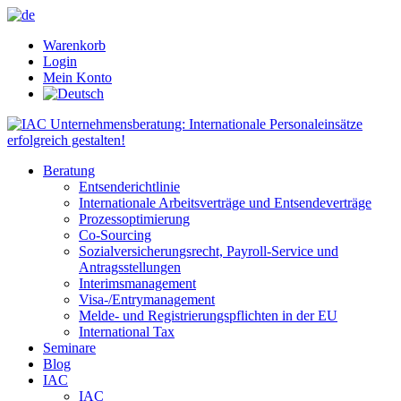
x
x
Warenkorb
Login
Mein Konto
Beratung
Entsenderichtlinie
Internationale Arbeitsverträge und Entsendeverträge
Prozessoptimierung
Co-Sourcing
Sozialversicherungsrecht, Payroll-Service und
Antragsstellungen
Interimsmanagement
Visa-/Entrymanagement
Melde- und Registrierungspflichten in der EU
International Tax
Seminare
Blog
IAC
IAC