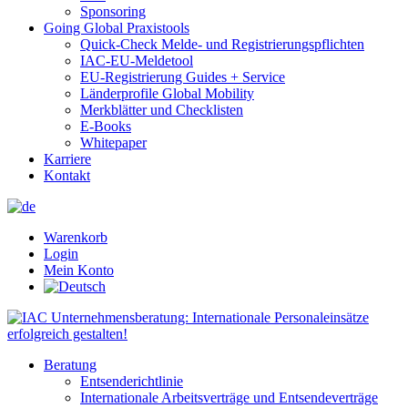
Sponsoring
Going Global Praxistools
Quick-Check Melde- und Registrierungspflichten
IAC-EU-Meldetool
EU-Registrierung Guides + Service
Länderprofile Global Mobility
Merkblätter und Checklisten
E-Books
Whitepaper
Karriere
Kontakt
Warenkorb
Login
Mein Konto
Beratung
Entsenderichtlinie
Internationale Arbeitsverträge und Entsendeverträge