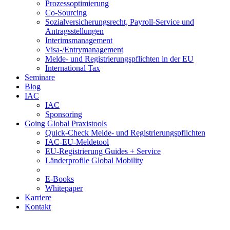
Prozessoptimierung
Co-Sourcing
Sozialversicherungsrecht, Payroll-Service und
Antragsstellungen
Interimsmanagement
Visa-/Entrymanagement
Melde- und Registrierungspflichten in der EU
International Tax
Seminare
Blog
IAC
IAC
Sponsoring
Going Global Praxistools
Quick-Check Melde- und Registrierungspflichten
IAC-EU-Meldetool
EU-Registrierung Guides + Service
Länderprofile Global Mobility
E-Books
Whitepaper
Karriere
Kontakt