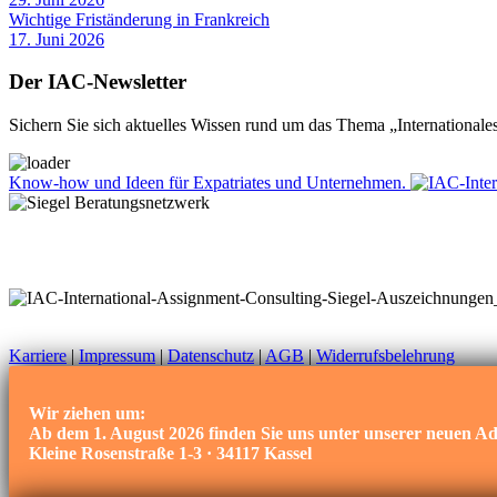
Wichtige Friständerung in Frankreich
17. Juni 2026
Der IAC-Newsletter
Sichern Sie sich aktuelles Wissen rund um das Thema „International
Know-how und Ideen für Expatriates und Unternehmen.
Karriere
|
Impressum
|
Datenschutz
|
AGB
|
Widerrufsbelehrung
Wir ziehen um:
Ab dem 1. August 2026 finden Sie uns unter unserer neuen Ad
Kleine Rosenstraße 1-3 · 34117 Kassel