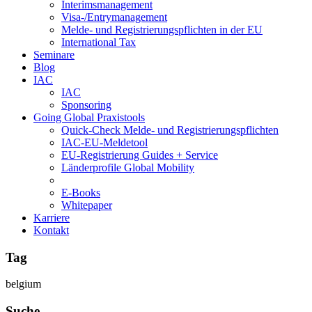
Interimsmanagement
Visa-/Entrymanagement
Melde- und Registrierungspflichten in der EU
International Tax
Seminare
Blog
IAC
IAC
Sponsoring
Going Global Praxistools
Quick-Check Melde- und Registrierungspflichten
IAC-EU-Meldetool
EU-Registrierung Guides + Service
Länderprofile Global Mobility
E-Books
Whitepaper
Karriere
Kontakt
Tag
belgium
Suche