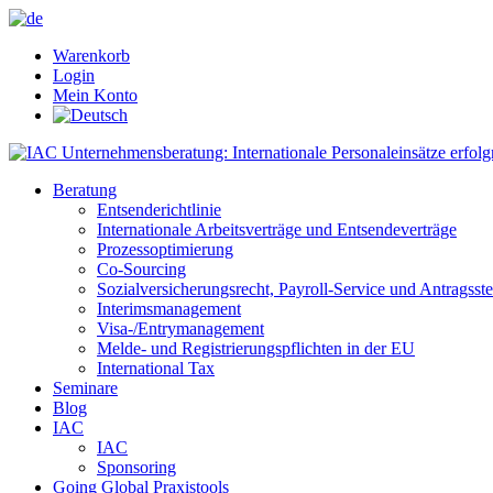
Warenkorb
Login
Mein Konto
Beratung
Entsenderichtlinie
Internationale Arbeitsverträge und Entsendeverträge
Prozessoptimierung
Co-Sourcing
Sozialversicherungsrecht, Payroll-Service und Antragsst
Interimsmanagement
Visa-/Entrymanagement
Melde- und Registrierungspflichten in der EU
International Tax
Seminare
Blog
IAC
IAC
Sponsoring
Going Global Praxistools