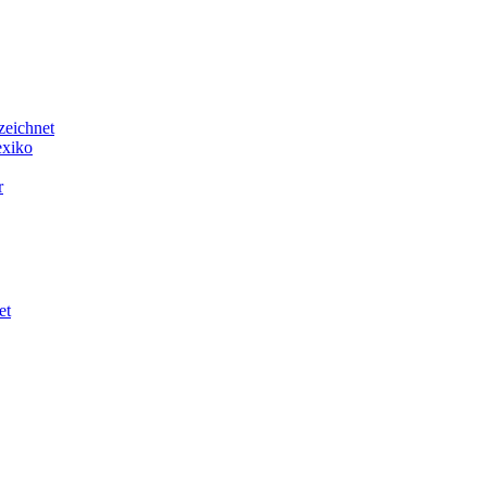
zeichnet
exiko
r
et