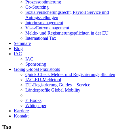
Prozessoptimierung
Co-Sourcing
Sozialversicherungsrecht, Payroll-Service und
Antragsstellungen
Interimsmanagement
Visa-/Entrymanagement
Melde- und Registrierungspflichten in der EU
International Tax
Seminare
Blog
IAC
IAC
Sponsoring
Going Global Praxistools
Quick-Check Melde- und Registrierungspflichten
IAC-EU-Meldetool
EU-Registrierung Guides + Service
Länderprofile Global Mobility
E-Books
Whitepaper
Karriere
Kontakt
Tag