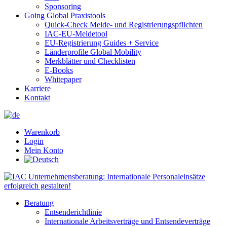
Sponsoring
Going Global Praxistools
Quick-Check Melde- und Registrierungspflichten
IAC-EU-Meldetool
EU-Registrierung Guides + Service
Länderprofile Global Mobility
Merkblätter und Checklisten
E-Books
Whitepaper
Karriere
Kontakt
Warenkorb
Login
Mein Konto
Beratung
Entsenderichtlinie
Internationale Arbeitsverträge und Entsendeverträge