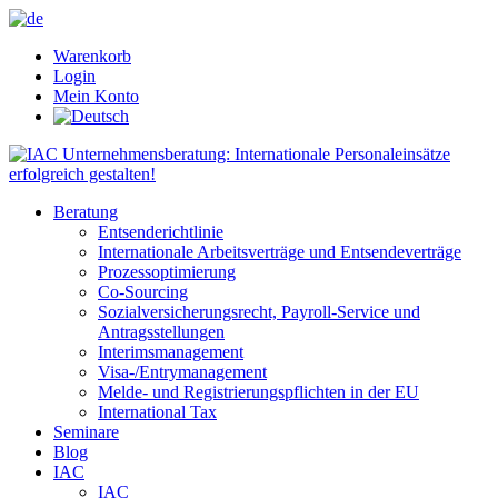
x
x
Warenkorb
Login
Mein Konto
Beratung
Entsenderichtlinie
Internationale Arbeitsverträge und Entsendeverträge
Prozessoptimierung
Co-Sourcing
Sozialversicherungsrecht, Payroll-Service und
Antragsstellungen
Interimsmanagement
Visa-/Entrymanagement
Melde- und Registrierungspflichten in der EU
International Tax
Seminare
Blog
IAC
IAC