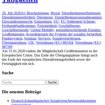
20. Juli 2020
A1 Bescheinigung
,
Brexit
,
Dienstleistungserbringung
,
Dienstleistungsfreiheit
,
Dienstreise
,
Doppelbesteuerungsabkommen
,
Einwanderungsrecht
,
Entsendung
,
EU
,
EU Settlement Scheme
,
Freihandelsabkommen
,
Freizügigkeit
,
Geschäftsreise
,
Geschäftsreisende
,
Global Mobility
,
grenzüberschreitende Einsätze
,
Großbritannien
,
Koordinierung der Systeme der sozialen Sicherheit
,
Punktesystem
,
Seminar
,
Services
,
Sozialversicherung
,
Übergangsphase
,
UK
,
Verordnung (EG) 883/04
,
Verordnung (EG)
987/09
Am 31.01.2020 endete die Mitgliedschaft Großbritanniens in der
Europäischen Union. Das Ende der Übergangsphase bringt auch
das Ende der europäischen Dienstleistungsfreiheit sowie der
Freizügigkeit mit sich.
Suche
Die neusten Beiträge
Deutsch-kolumbianisches Sozialversicherungsabkommen
unterzeichnet