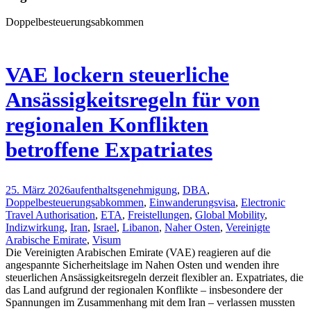
Doppelbesteuerungsabkommen
VAE lockern steuerliche
Ansässigkeitsregeln für von
regionalen Konflikten
betroffene Expatriates
25. März 2026
aufenthaltsgenehmigung
,
DBA
,
Doppelbesteuerungsabkommen
,
Einwanderungsvisa
,
Electronic
Travel Authorisation
,
ETA
,
Freistellungen
,
Global Mobility
,
Indizwirkung
,
Iran
,
Israel
,
Libanon
,
Naher Osten
,
Vereinigte
Arabische Emirate
,
Visum
Die Vereinigten Arabischen Emirate (VAE) reagieren auf die
angespannte Sicherheitslage im Nahen Osten und wenden ihre
steuerlichen Ansässigkeitsregeln derzeit flexibler an. Expatriates, die
das Land aufgrund der regionalen Konflikte – insbesondere der
Spannungen im Zusammenhang mit dem Iran – verlassen mussten