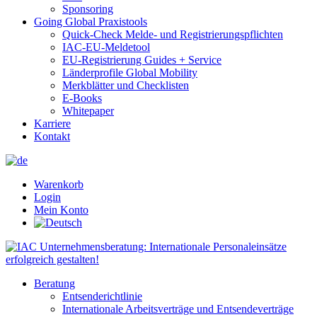
Sponsoring
Going Global Praxistools
Quick-Check Melde- und Registrierungspflichten
IAC-EU-Meldetool
EU-Registrierung Guides + Service
Länderprofile Global Mobility
Merkblätter und Checklisten
E-Books
Whitepaper
Karriere
Kontakt
Warenkorb
Login
Mein Konto
Beratung
Entsenderichtlinie
Internationale Arbeitsverträge und Entsendeverträge