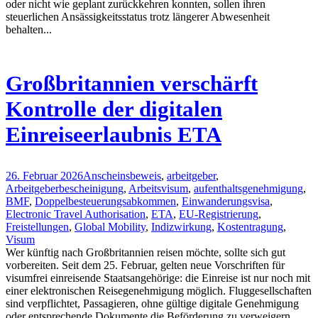
oder nicht wie geplant zurückkehren konnten, sollen ihren
steuerlichen Ansässigkeitsstatus trotz längerer Abwesenheit
behalten...
Großbritannien verschärft
Kontrolle der digitalen
Einreiseerlaubnis ETA
26. Februar 2026
Anscheinsbeweis
,
arbeitgeber
,
Arbeitgeberbescheinigung
,
Arbeitsvisum
,
aufenthaltsgenehmigung
,
BMF
,
Doppelbesteuerungsabkommen
,
Einwanderungsvisa
,
Electronic Travel Authorisation
,
ETA
,
EU-Registrierung
,
Freistellungen
,
Global Mobility
,
Indizwirkung
,
Kostentragung
,
Visum
Wer künftig nach Großbritannien reisen möchte, sollte sich gut
vorbereiten. Seit dem 25. Februar, gelten neue Vorschriften für
visumfrei einreisende Staatsangehörige: die Einreise ist nur noch mit
einer elektronischen Reisegenehmigung möglich. Fluggesellschaften
sind verpflichtet, Passagieren, ohne gültige digitale Genehmigung
oder entsprechende Dokumente die Beförderung zu verweigern.