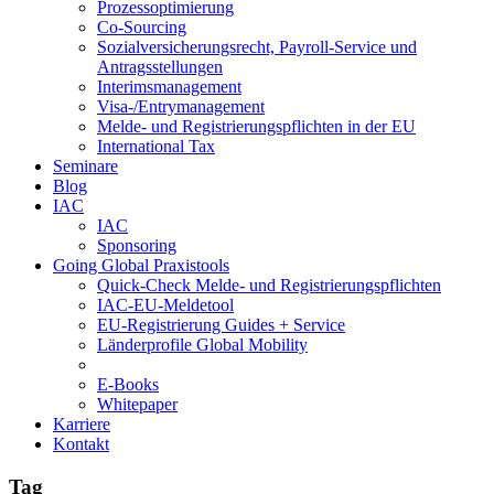
Prozessoptimierung
Co-Sourcing
Sozialversicherungsrecht, Payroll-Service und
Antragsstellungen
Interimsmanagement
Visa-/Entrymanagement
Melde- und Registrierungspflichten in der EU
International Tax
Seminare
Blog
IAC
IAC
Sponsoring
Going Global Praxistools
Quick-Check Melde- und Registrierungspflichten
IAC-EU-Meldetool
EU-Registrierung Guides + Service
Länderprofile Global Mobility
E-Books
Whitepaper
Karriere
Kontakt
Tag