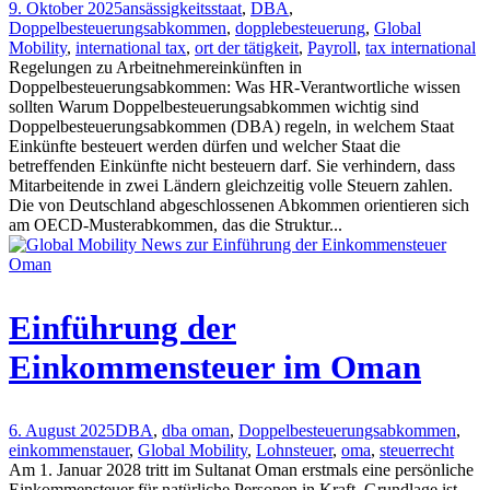
9. Oktober 2025
ansässigkeitsstaat
,
DBA
,
Doppelbesteuerungsabkommen
,
dopplebesteuerung
,
Global
Mobility
,
international tax
,
ort der tätigkeit
,
Payroll
,
tax international
Regelungen zu Arbeitnehmereinkünften in
Doppelbesteuerungsabkommen: Was HR-Verantwortliche wissen
sollten Warum Doppelbesteuerungsabkommen wichtig sind
Doppelbesteuerungsabkommen (DBA) regeln, in welchem Staat
Einkünfte besteuert werden dürfen und welcher Staat die
betreffenden Einkünfte nicht besteuern darf. Sie verhindern, dass
Mitarbeitende in zwei Ländern gleichzeitig volle Steuern zahlen.
Die von Deutschland abgeschlossenen Abkommen orientieren sich
am OECD-Musterabkommen, das die Struktur...
Einführung der
Einkommensteuer im Oman
6. August 2025
DBA
,
dba oman
,
Doppelbesteuerungsabkommen
,
einkommenstauer
,
Global Mobility
,
Lohnsteuer
,
oma
,
steuerrecht
Am 1. Januar 2028 tritt im Sultanat Oman erstmals eine persönliche
Einkommensteuer für natürliche Personen in Kraft. Grundlage ist