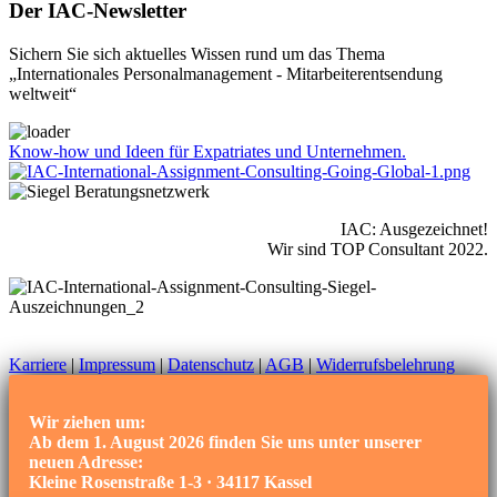
Der IAC-Newsletter
Sichern Sie sich aktuelles Wissen rund um das Thema
„Internationales Personalmanagement - Mitarbeiterentsendung
weltweit“
Know-how und Ideen für Expatriates und Unternehmen.
IAC: Ausgezeichnet!
Wir sind TOP Consultant 2022.
Karriere
|
Impressum
|
Datenschutz
|
AGB
|
Widerrufsbelehrung
Wir ziehen um:
Ab dem 1. August 2026 finden Sie uns unter unserer
neuen Adresse:
Kleine Rosenstraße 1-3 · 34117 Kassel