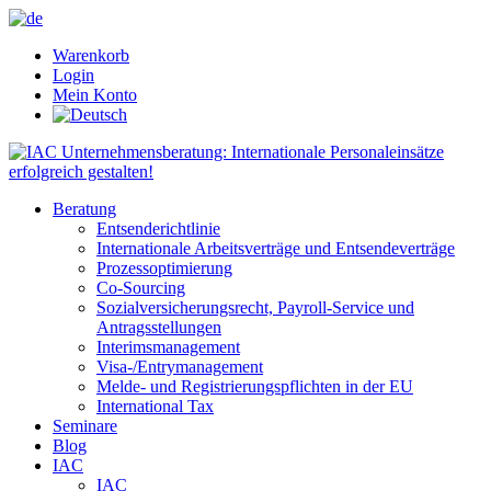
x
x
Warenkorb
Login
Mein Konto
Beratung
Entsenderichtlinie
Internationale Arbeitsverträge und Entsendeverträge
Prozessoptimierung
Co-Sourcing
Sozialversicherungsrecht, Payroll-Service und
Antragsstellungen
Interimsmanagement
Visa-/Entrymanagement
Melde- und Registrierungspflichten in der EU
International Tax
Seminare
Blog
IAC
IAC