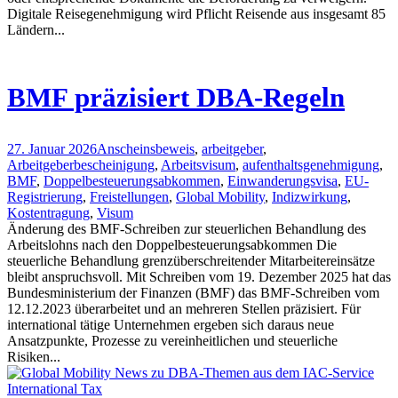
Digitale Reisegenehmigung wird Pflicht Reisende aus insgesamt 85
Ländern...
BMF präzisiert DBA-Regeln
27. Januar 2026
Anscheinsbeweis
,
arbeitgeber
,
Arbeitgeberbescheinigung
,
Arbeitsvisum
,
aufenthaltsgenehmigung
,
BMF
,
Doppelbesteuerungsabkommen
,
Einwanderungsvisa
,
EU-
Registrierung
,
Freistellungen
,
Global Mobility
,
Indizwirkung
,
Kostentragung
,
Visum
Änderung des BMF‑Schreiben zur steuerlichen Behandlung des
Arbeitslohns nach den Doppelbesteuerungsabkommen Die
steuerliche Behandlung grenzüberschreitender Mitarbeitereinsätze
bleibt anspruchsvoll. Mit Schreiben vom 19. Dezember 2025 hat das
Bundesministerium der Finanzen (BMF) das BMF‑Schreiben vom
12.12.2023 überarbeitet und an mehreren Stellen präzisiert. Für
international tätige Unternehmen ergeben sich daraus neue
Ansatzpunkte, Prozesse zu vereinheitlichen und steuerliche
Risiken...